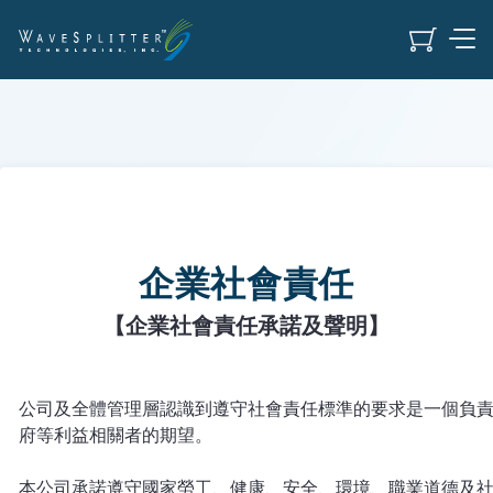
產品應用
光纖到府/被動光纖網路
產品規格
資料中心
Transceiver Module
關於我們
企業社會責任
人工智慧/高效能運算
AOC
【企業社會責任承諾及聲明】
關於我們
投資人
5G電信
DAC
公司簡介
最新消息
股東
公司及全體管理層認識到遵守社會責任標準的要求是一個負
府等利益相關者的期望。
專業影音
Laser Chip / TO / BOSA
股東服務
關鍵里程碑
聯絡我們
本公司承諾遵守國家勞工、健康、安全、環境、職業道德及